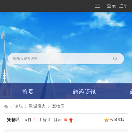
登录
注册
搜索
论坛
重温魔力
宠物区
Di
»
›
›
宠物区
收藏本版
今日:
0
|
主题:
5
|
排名:
18