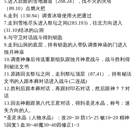
5.进入后面的雪地通道（268.24），找不灭的火塔
（89.10）点燃火把
oa
6.走到（130.94）调查冰墙使用火把通过
7.走到雪地尽头进入祭坛之间(283.193)，往北方向进入
(31.10)结冰的山洞
8.与守卫对话战斗得到钥匙
rd
9.走到山洞的底层，持有钥匙的人带队调查神庙的门进入
蚀月神庙
10.调查神像后传送重新组队跟蚀月神君战斗，战斗胜利得
到秘法文书
11.原路回去祭坛之间，走到祭坛顶层（87,41），持有秘法
文书的人跟本葬对话进入战斗(二连战)
12.胜利后跟本葬对话，再跟封印石对话，然后跟神？？对
话
13.回去神殿跟第八代王君对话，得到圣灵水晶，称号：迷
失方向的人。
*
圣灵水晶（人物水晶）：攻
20~30 防15~25 敏10~20 精神
5回复5 血30~40魔30~40四修正1~3