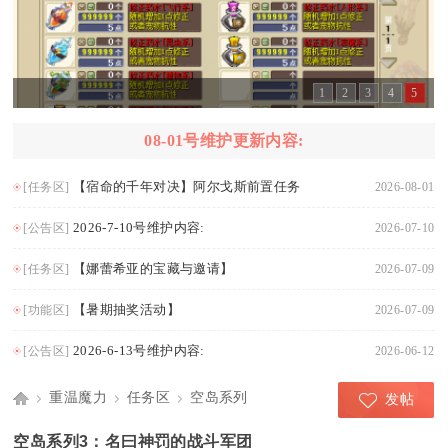
1
2
3
4
5
08-01号维护更新内容:
【宿命的千年对决】阿尔戈斯前置任务
[任务区]
2026-08-01
2026-7-10号维护内容:
[公告区]
2026-07-10
【娜蕾希亚的宝藏与邀请】
[任务区]
2026-07-09
【暑期抽奖活动】
[功能区]
2026-07-09
2026-6-13号维护内容:
[公告区]
2026-06-12
重温魔力
任务区
空岛系列
发帖
Di
›
›
›
空岛系列3：名曰神罚的战斗军团