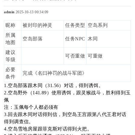
admin
2025-10-13 00:34:09
昵称
被封印的神灵
任务类型
空岛系列
sc
所属
空岛部落
任务
NPC
木同
地图
建议
uz
可否重做
可重做
等级
必要
完成《名曰神罚的战斗军团》
条件
1.空岛部落跟木同（31.56）对话，得到诱饵。
!
2.空岛野外（141.89）使用诱饵，跟灵猴战斗，胜利得到玉
佩
注：玉佩每个人都必须有
3.回去跟木同对话得到信，到空岛王宫跟第八代王君对话
B
得到调查信。
4.空岛雪地房屋跟菲克斯对话得到火把。