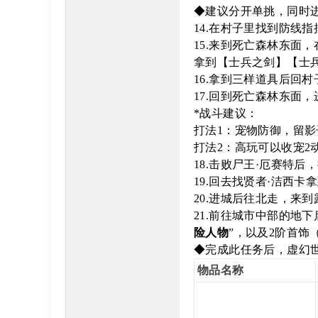
◆建议分开单挑，同时
14.在村子里找到防线
15.来到死亡森林东面，在
拿到【士兵之剑】【士
16.拿到三样道具后回
17.回到死亡森林东面，
*战斗建议：
打法1：宠物防御，留
打法2：高玩可以收宠2动
18.击败尸王·厄赛特后
19.回去找贤者·洁西
20.进城后往北走，来到
21.前往城市中部的地下
险人物
”，以及2阶首饰
◆完成此任务后，虚幻
物品名称