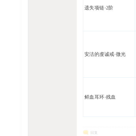
遗失项链·2阶
安洁的虔诚戒·微光
鲜血耳环·残血
回复