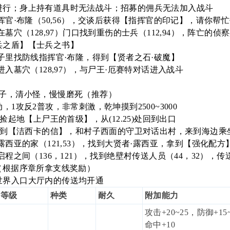
进行；身上持有道具时无法战斗；招募的佣兵无法加入战斗
指挥官·布隆（50,56），交谈后获得【指挥官的印记】，请你
墓穴（128,97）门口找到重伤的士兵（112,94），阵亡的侦察兵
兵之盾】【士兵之书】
村子里找防线指挥官·布隆，得到【贤者之石·破魔】
进入墓穴（128,97），与尸王·厄赛特对话进入战斗
影子，清小怪，慢慢磨死（推荐）
，1攻反2普攻，非常刺激，乾坤摸到2500~3000
，捡起地【上尸王的首级】，从(12.25)处回到出口
卡拿到【洁西卡的信】，和村子西面的守卫对话出村，来到海边乘坐
露西亚的家（121,53），找到大贤者·露西亚，拿到【强化配方
启程之间（136，121），找到绝壁村传送人员（44，32），
（根据序章所拿支线奖励）
世界入口大厅内的传送均开通
等级
种类
耐久
附加能力
攻击+20~25，防御+15
命中+10