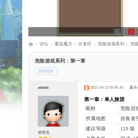
1
2
3
论坛
重温魔力
任务区
危险游戏系列
危
Di
»
›
›
›
›
危险游戏系列：第一章
复制链接
sc
admin
2025-10-13 05:01:43
|
显示
第一章：单人旅团
昵称
危险游
uz
所属地图
掠食者
建议等级
120 级
管理员