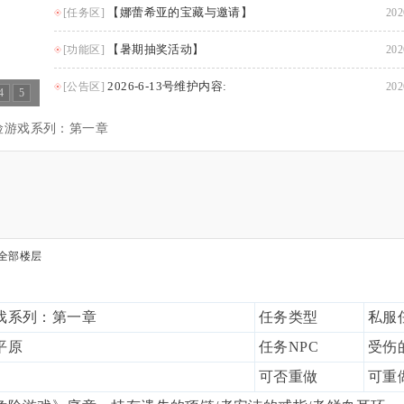
【娜蕾希亚的宝藏与邀请】
[任务区]
202
【暑期抽奖活动】
[功能区]
202
2026-6-13号维护内容:
[公告区]
202
4
5
险游戏系列：第一章
全部楼层
戏系列：第一章
任务类型
私服
平原
任务NPC
受伤
可否重做
可重