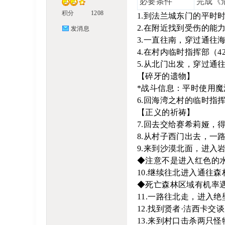
必要条件
完成《
积分
1208
!
1.到法兰城东门的平时
2.在附近找到受伤的能
发消息
3.一直往南，穿过通往
4.在村内临时指挥部（4
5.从北门出发，穿过通
B
【碎牙的遗物】
*战斗信息：平时使用魔
6.回海湾之村的临时指
【正义的祈祷】
oa
7.回去交给赛希莉娅，
8.从村子西门出去，一
9.来到沙漠北面，进入岩
◆注意不是进入红色的
rd
10.继续往北进入通往
◆死亡森林区域有机率遇
11.一路往北走，进入绝壁
12.找到贤者·洁西卡
13.来到村口击杀两只