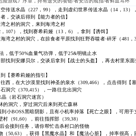
危险游戏》序章，持有遗失的项链/者安洁的戒指/者鲜血耳环
时空传送水晶（227，99），走到虚幻世界传送水晶（14，1
力者，交谈后得到【能力者的信】
海湾之村的洞穴，来到海湾之村
2，107），找到赛希莉娅（13，6），拿到【诱饵】
往海湾之村的洞穴，在掠食者平原找到狂野吞噬者·碎牙（481，
法，低于50%血量气功弹，低于25&明镜止水
挥部找到安娜贝尔，交谈后拿到【战士的头盔】，再去村里东面找
得到【赛希莉娅的指引】
路往西，在大沙漠里找到神圣的泉水（309,466），点击得到【
石洞穴（370,415），一路往北出洞穴
水晶（岩石洞穴迷宫）
森林的洞穴，穿过洞穴后来到死亡森林
到小BOSS黑暗阴影，且有小机率掉落【死亡之眼】，可用于
村（91,60），前往指挥部（39,38）
交谈后会接到任务，请你帮忙击杀村口的怪物
怪物（50,63），获得【黑魔水晶】和【魔法心脏】，掉率很高