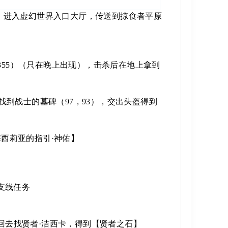
3），进入虚幻世界入口大厅，传送到掠食者平原
355）（只在晚上出现），击杀后在地上拿到
到战士的墓碑（97，93），交出头盔得到
塞西莉亚的指引·神佑】
支线任务
，回去找贤者·洁西卡，得到【贤者之石】