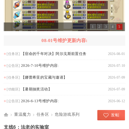
1
2
3
4
5
08-01号维护更新内容:
【宿命的千年对决】阿尔戈斯前置任务
[任务区]
2026-08-01
2026-7-10号维护内容:
[公告区]
2026-07-10
【娜蕾希亚的宝藏与邀请】
[任务区]
2026-07-09
【暑期抽奖活动】
[功能区]
2026-07-09
2026-6-13号维护内容:
[公告区]
2026-06-12
重温魔力
任务区
危险游戏系列
发帖
Di
›
›
›
支线6：法老的实验室