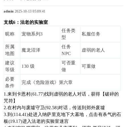
admin
2025-10-13 05:09:41
支线6：法老的实验室
sc
任务类
昵称
宠物系列3
私服任务
型
所属
任务
魔龙沼泽
虚弱的老人
uz
地图
NPC
建议
可否重
130 级
可重做
等级
做
必要
!
完成《危险游戏》第六章
条件
1.来到卡恩村(61.77)找到虚弱的老人对话，获得【破碎的
咒符】
2.在村内与废墟守卫(92.58)对话，传送到郊外废墟
B
3.到(114.41)处进入纳萨里克地下大墓地，点击有杀气的石
板(19.17)进入法老的实验室迷宫