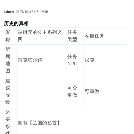
admin
2025-10-13 05:12:38
历史的真相
sc
昵
被诅咒的公主系列之
任务
私服任务
称
四
类型
所
uz
属
任务
雷克塔尔镇
汉克
地
NPC
图
建
!
议
可否
可重做
等
重做
级
必
B
要
拥有【兰国的匕首】
条
件