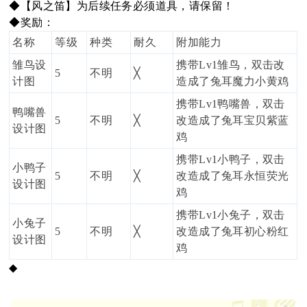
◆【风之笛】为后续任务必须道具，请保留！
◆奖励：
名称
等级
种类
耐久
附加能力
雏鸟设
携带Lv1雏鸟，双击改
5
不明
╳
计图
造成了兔耳魔力小黄鸡
携带Lv1鸭嘴兽，双击
鸭嘴兽
5
不明
╳
改造成了兔耳宝贝紫蓝
设计图
鸡
携带Lv1小鸭子，双击
小鸭子
5
不明
╳
改造成了兔耳永恒荧光
设计图
鸡
携带Lv1小兔子，双击
小兔子
5
不明
╳
改造成了兔耳初心粉红
设计图
鸡
◆