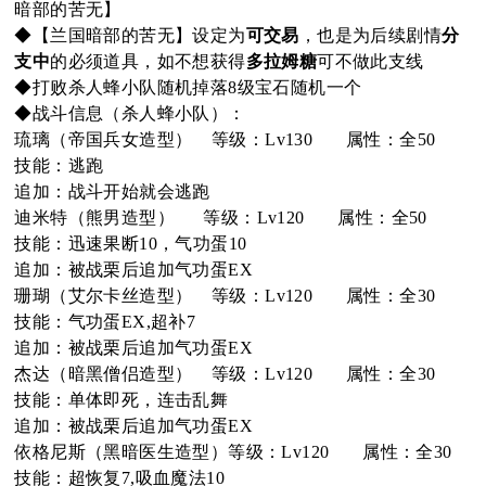
暗部的苦无】
◆【兰国暗部的苦无】设定为
可交易
，也是为后续剧情
分
支中
的必须道具，如不想获得
多拉姆糖
可不做此支线
◆打败杀人蜂小队随机掉落8级宝石随机一个
◆战斗信息（杀人蜂小队）：
琉璃（帝国兵女造型） 等级：Lv130 属性：全50
技能：逃跑
追加：战斗开始就会逃跑
迪米特（熊男造型） 等级：Lv120 属性：全50
技能：迅速果断10，气功蛋10
追加：被战栗后追加气功蛋EX
珊瑚（艾尔卡丝造型） 等级：Lv120 属性：全30
技能：气功蛋EX,超补7
追加：被战栗后追加气功蛋EX
杰达（暗黑僧侣造型） 等级：Lv120 属性：全30
技能：单体即死，连击乱舞
追加：被战栗后追加气功蛋EX
依格尼斯（黑暗医生造型）等级：Lv120 属性：全30
技能：超恢复7,吸血魔法10