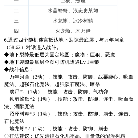
一
巨狼、恶魔
二
水晶螃蟹、液态史莱姆
三
水龙蜥、冰冷树精
四
火龙蜥、木乃伊
6.通过四个随机迷宫抵达地下裂隙最底层，与万年河童
（58.62）对话进入战斗。
◆地下裂隙最低层为固定地图；魔物：巨狼、恶魔
◆地下裂隙最底层全图可随机遭遇Lv.1巨狼
◆战斗信息：
万年河童（2动），技能：攻击、防御、战栗袭心、吸血
魔法、超强石化魔法、超强陨石魔法、暗杀
腐尸*2（1动），技能：攻击、防御、气功弹
铁剪螃蟹*2（1动），技能：攻击、防御、连击、吸血魔
法、酒醉魔法
沼泽树精*3（1动），技能：攻击、防御、崩击、连击、
石化魔法
地龙蜥*2（1动），技能：攻击、防御、崩击
◇打法建议：优先清掉石化几率高、血量低的沼泽树精