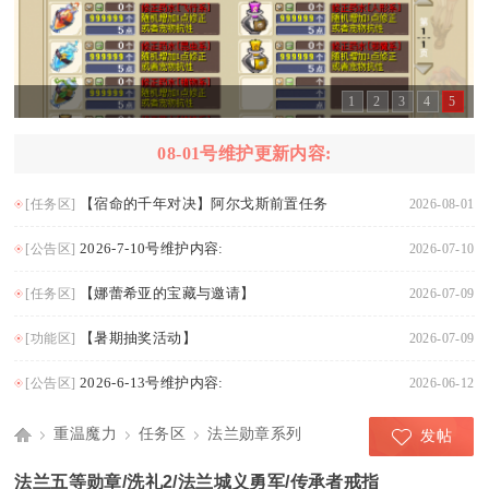
1
2
3
4
5
08-01号维护更新内容:
【宿命的千年对决】阿尔戈斯前置任务
[任务区]
2026-08-01
2026-7-10号维护内容:
[公告区]
2026-07-10
【娜蕾希亚的宝藏与邀请】
[任务区]
2026-07-09
【暑期抽奖活动】
[功能区]
2026-07-09
2026-6-13号维护内容:
[公告区]
2026-06-12
重温魔力
任务区
法兰勋章系列
发帖
Di
›
›
›
法兰五等勋章/洗礼2/法兰城义勇军/传承者戒指