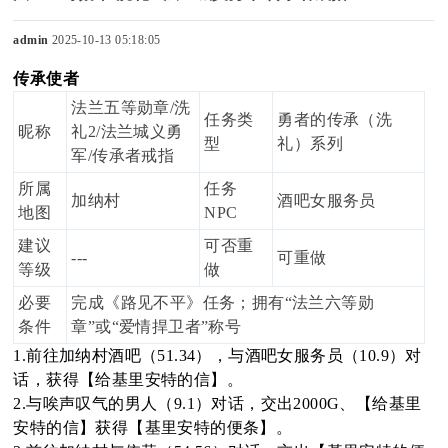
admin
2025-10-13 05:18:05
传承使者
sc
法兰五等勋章/洗
任务类
勇者的传承（洗
昵称
礼2/法兰城义勇
型
礼）系列
军/传承者戒指
uz
所属
任务
加纳村
酒吧女服务员
地图
NPC
建议
可否重
---
可重做
等级
做
!
必要
完成《路见不平》任务；拥有“法兰六等勋
条件
章”或“爱情捍卫者”称号
1.前往加纳村酒吧（51.34），与酒吧女服务员（10.9）对
话，获得【给基里安特的信】。
B
2.与唉声叹气的男人（9.1）对话，交出2000G、【给基里
安特的信】获得【基里安特的便条】。