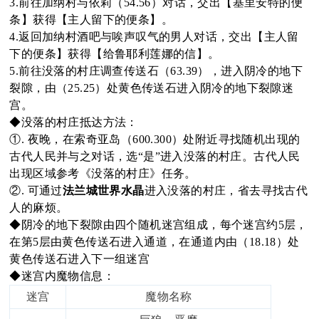
3.前往加纳村与依莉（54.56）对话，交出【基里安特的便
条】获得【主人留下的便条】。
oa
4.返回加纳村酒吧与唉声叹气的男人对话，交出【主人留
下的便条】获得【给鲁耶利莲娜的信】。
5.前往没落的村庄调查传送石（63.39），进入阴冷的地下
裂隙，由（25.25）处黄色传送石进入阴冷的地下裂隙迷
rd
宫。
◆没落的村庄抵达方法：
①. 夜晚，在索奇亚岛（600.300）处附近寻找随机出现的
古代人民并与之对话，选“是”进入没落的村庄。古代人民
出现区域参考《没落的村庄》任务。
②. 可通过
法兰城世界水晶
进入没落的村庄，省去寻找古代
人的麻烦。
◆阴冷的地下裂隙由四个随机迷宫组成，每个迷宫约5层，
在第5层由黄色传送石进入通道，在通道内由（18.18）处
黄色传送石进入下一组迷宫
◆迷宫内魔物信息：
迷宫
魔物名称