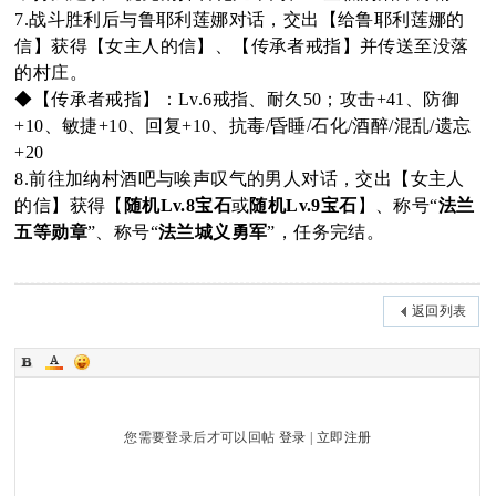
7.战斗胜利后与鲁耶利莲娜对话，交出【给鲁耶利莲娜的
信】获得【女主人的信】、【传承者戒指】并传送至没落
的村庄。
◆【传承者戒指】：Lv.6戒指、耐久50；攻击+41、防御
+10、敏捷+10、回复+10、抗毒/昏睡/石化/酒醉/混乱/遗忘
+20
8.前往加纳村酒吧与唉声叹气的男人对话，交出【女主人
的信】获得【
随机Lv.8宝石
或
随机Lv.9宝石
】、称号“
法兰
五等勋章
”、称号“
法兰城义勇军
”，任务完结。
返回列表
您需要登录后才可以回帖
登录
|
立即注册