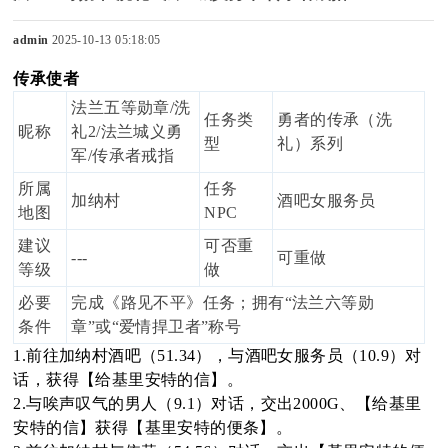
admin
2025-10-13 05:18:05
传承使者
sc
法兰五等勋章/洗
任务类
勇者的传承（洗
昵称
礼2/法兰城义勇
型
礼）系列
军/传承者戒指
uz
所属
任务
加纳村
酒吧女服务员
地图
NPC
建议
可否重
---
可重做
等级
做
!
必要
完成《路见不平》任务；拥有“法兰六等勋
条件
章”或“爱情捍卫者”称号
1.前往加纳村酒吧（51.34），与酒吧女服务员（10.9）对
话，获得【给基里安特的信】。
B
2.与唉声叹气的男人（9.1）对话，交出2000G、【给基里
安特的信】获得【基里安特的便条】。