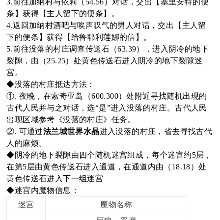
3.前往加纳村与依莉（54.56）对话，交出【基里安特的便
条】获得【主人留下的便条】。
oa
4.返回加纳村酒吧与唉声叹气的男人对话，交出【主人留
下的便条】获得【给鲁耶利莲娜的信】。
5.前往没落的村庄调查传送石（63.39），进入阴冷的地下
裂隙，由（25.25）处黄色传送石进入阴冷的地下裂隙迷
rd
宫。
◆没落的村庄抵达方法：
①. 夜晚，在索奇亚岛（600.300）处附近寻找随机出现的
古代人民并与之对话，选“是”进入没落的村庄。古代人民
出现区域参考《没落的村庄》任务。
②. 可通过
法兰城世界水晶
进入没落的村庄，省去寻找古代
人的麻烦。
◆阴冷的地下裂隙由四个随机迷宫组成，每个迷宫约5层，
在第5层由黄色传送石进入通道，在通道内由（18.18）处
黄色传送石进入下一组迷宫
◆迷宫内魔物信息：
迷宫
魔物名称