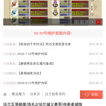
1
2
3
4
5
08-01号维护更新内容:
【宿命的千年对决】阿尔戈斯前置任务
[任务区]
2026-08-01
2026-7-10号维护内容:
[公告区]
2026-07-10
【娜蕾希亚的宝藏与邀请】
[任务区]
2026-07-09
【暑期抽奖活动】
[功能区]
2026-07-09
2026-6-13号维护内容:
[公告区]
2026-06-12
重温魔力
任务区
法兰勋章系列
发帖
Di
›
›
›
法兰五等勋章/洗礼2/法兰城义勇军/传承者戒指