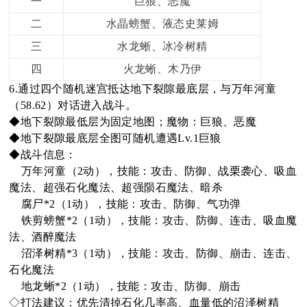
一
巨狼、恶魔
二
水晶螃蟹、液态史莱姆
三
水龙蜥、冰冷树精
四
火龙蜥、木乃伊
6.通过四个随机迷宫抵达地下裂隙最底层，与万年河童
（58.62）对话进入战斗。
◆地下裂隙最低层为固定地图；魔物：巨狼、恶魔
◆地下裂隙最底层全图可随机遭遇Lv.1巨狼
◆战斗信息：
万年河童（2动），技能：攻击、防御、战栗袭心、吸血
魔法、超强石化魔法、超强陨石魔法、暗杀
腐尸*2（1动），技能：攻击、防御、气功弹
铁剪螃蟹*2（1动），技能：攻击、防御、连击、吸血魔
法、酒醉魔法
沼泽树精*3（1动），技能：攻击、防御、崩击、连击、
石化魔法
地龙蜥*2（1动），技能：攻击、防御、崩击
◇打法建议：优先清掉石化几率高、血量低的沼泽树精