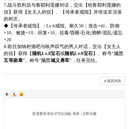
7.战斗胜利后与鲁耶利莲娜对话，交出【给鲁耶利莲娜的
信】获得【女主人的信】、【传承者戒指】并传送至没落
的村庄。
◆【传承者戒指】：Lv.6戒指、耐久50；攻击+41、防御
+10、敏捷+10、回复+10、抗毒/昏睡/石化/酒醉/混乱/遗忘
+20
8.前往加纳村酒吧与唉声叹气的男人对话，交出【女主人
的信】获得【
随机Lv.8宝石
或
随机Lv.9宝石
】、称号“
法兰
五等勋章
”、称号“
法兰城义勇军
”，任务完结。
返回列表
您需要登录后才可以回帖
登录
|
立即注册