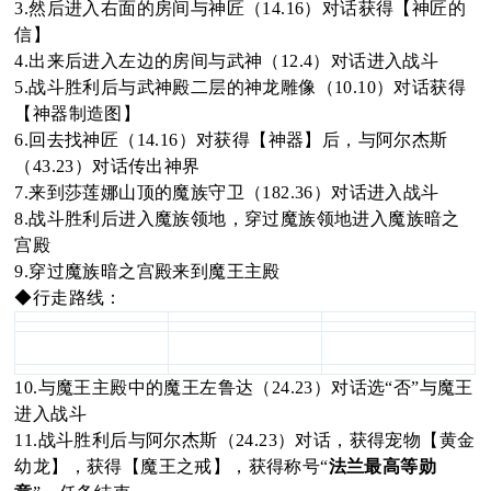
3.然后进入右面的房间与神匠（14.16）对话获得【神匠的
信】
oa
4.出来后进入左边的房间与武神（12.4）对话进入战斗
5.战斗胜利后与武神殿二层的神龙雕像（10.10）对话获得
【神器制造图】
6.回去找神匠（14.16）对获得【神器】后，与阿尔杰斯
rd
（43.23）对话传出神界
7.来到莎莲娜山顶的魔族守卫（182.36）对话进入战斗
8.战斗胜利后进入魔族领地，穿过魔族领地进入魔族暗之
宫殿
9.穿过魔族暗之宫殿来到魔王主殿
◆行走路线：
10.与魔王主殿中的魔王左鲁达（24.23）对话选“否”与魔王
进入战斗
11.战斗胜利后与阿尔杰斯（24.23）对话，获得宠物【黄金
幼龙】，获得【魔王之戒】，获得称号“
法兰最高等勋