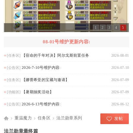
1
2
3
4
5
08-01号维护更新内容:
【宿命的千年对决】阿尔戈斯前置任务
[任务区]
2026-08-01
2026-7-10号维护内容:
[公告区]
2026-07-10
【娜蕾希亚的宝藏与邀请】
[任务区]
2026-07-09
【暑期抽奖活动】
[功能区]
2026-07-09
2026-6-13号维护内容:
[公告区]
2026-06-12
重温魔力
任务区
法兰勋章系列
发帖
Di
›
›
›
法兰勋章最终篇