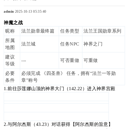
admin
2025-10-13 05:35:40
神魔之战
sc
昵称
法兰勋章最终篇
任务类型
法兰王国勋章系列
所属
法兰城
任务
NPC
神界之门
地图
uz
建议
---
可否重做
可重做
等级
必要
必须完成
《四圣兽》
任务，拥有
“法兰一等勋
条件
章”称号
!
1.前往莎莲娜山顶的神界大门（142.22）进入神界宫殿
B
2.与阿尔杰斯（43.23）对话获得【阿尔杰斯的旨意】