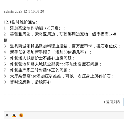
admin
2025-12-1 10:58:20
12.1临时维护通告:
sc
1，添加高速制作功能（/5开启）；
2，芙蕾雅周边，索奇亚周边，莎莲娜周边宠物一级率提高1--8
倍；
3，道具商城消耗品添加料理血瓶箱，百万魔币卡，磁石定位仪；
4，新手任务添加新手帽子（增加30偷袭几率）；
uz
5，修复矮人城镇护士不能补血魔问题；
6，修复营地和矮人城镇全部卖npc不能出售魔石问题；
7，修复生产系三转对话转正的问题；
8，大厅杂货店npc添加压矿娃娃，可以一次压身上所有矿石；
!
9，暂时没想到，后续再补
返回列表
B