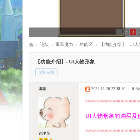
1
2
3
论坛
重温魔力
功能区
【功能介绍】- UI
Di
»
›
›
›
【功能介绍】- UI人物形象
复制链接
sc
潴崽
2024-11-26 22:38:10
|
显示
UI人物形象的购买及
uz
管理员