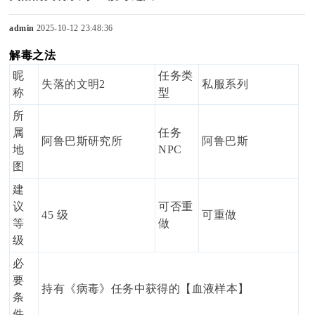
admin
2025-10-12 23:48:36
解毒之法
sc
昵
任务类
失落的文明2
私服系列
称
型
所
uz
属
任务
阿鲁巴斯研究所
阿鲁巴斯
地
NPC
图
建
!
议
可否重
45 级
可重做
等
做
级
必
B
要
持有《病毒》任务中获得的【血液样本】
条
件