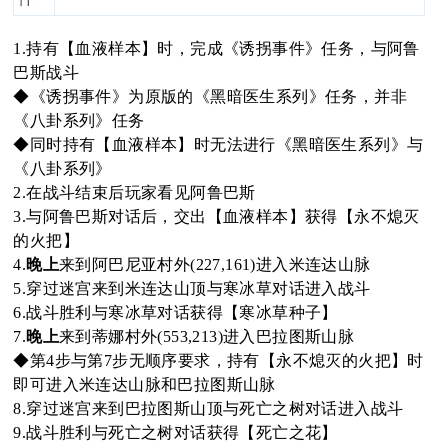
oa
1.持有【血液样本】时，完成《诱拐事件》任务，与阿鲁
巴斯战斗
◆《诱拐事件》为原版的《黑暗医生系列》任务，并非
《八卦系列》任务
rd
◆同时持有【血液样本】时无法进行《黑暗医生系列》与
《八卦系列》
2.在战斗结束后玩家看见阿鲁巴斯
3.与阿鲁巴斯对话后，交出【血液样本】获得【永不熄灭
的火把】
4.
晚上
来到阿巴尼亚村外(227,161)进入米连达山脉
5.穿过迷宫来到米连达山顶与寒冰草对话进入战斗
6.战斗胜利与寒冰草对话获得【寒冰草种子】
7.
晚上
来到蒂娜村外(553,213)进入巴拉图斯山脉
◆第4步与第7步无顺序要求，持有【永不熄灭的火把】时
即可进入米连达山脉和巴拉图斯山脉
8.穿过迷宫来到巴拉图斯山顶与死亡之树对话进入战斗
9.战斗胜利与死亡之树对话获得【死亡之花】