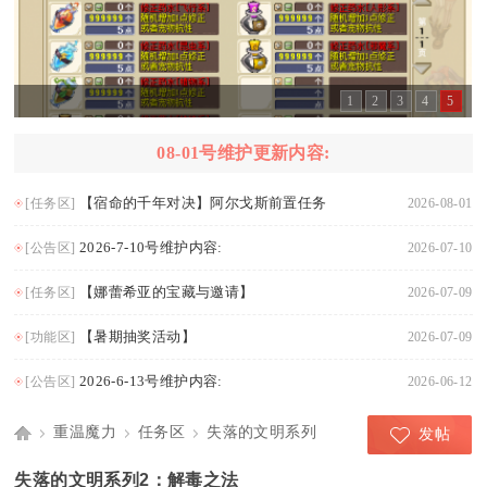
1
2
3
4
5
08-01号维护更新内容:
【宿命的千年对决】阿尔戈斯前置任务
[任务区]
2026-08-01
2026-7-10号维护内容:
[公告区]
2026-07-10
【娜蕾希亚的宝藏与邀请】
[任务区]
2026-07-09
【暑期抽奖活动】
[功能区]
2026-07-09
2026-6-13号维护内容:
[公告区]
2026-06-12
重温魔力
任务区
失落的文明系列
发帖
Di
›
›
›
失落的文明系列2：解毒之法