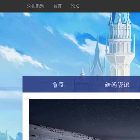
洗礼系列
首页
论坛