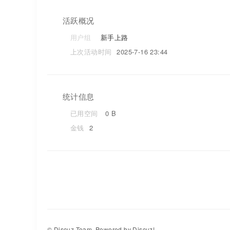
活跃概况
用户组
新手上路
上次活动时间
2025-7-16 23:44
统计信息
已用空间
0 B
金钱
2
©
Discuz Team.
Powered by
Discuz!