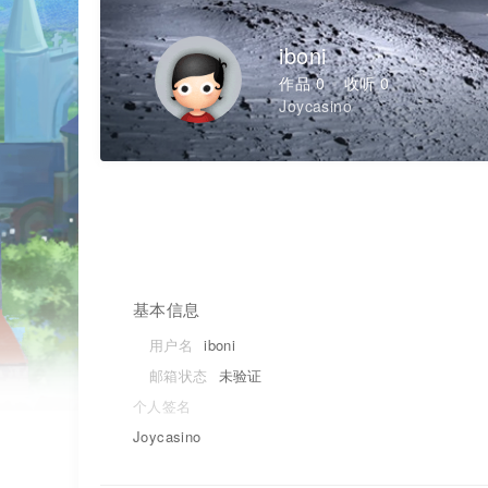
iboni
作品 0
收听 0
Joycasino
基本信息
用户名
iboni
邮箱状态
未验证
个人签名
Joycasino