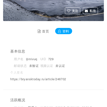
关注
私信
首页
资料
基本信息
用户名
ijimivuq
UID
729
邮箱状态
未验证
视频认证
未认证
个人签名
https://bryansktoday.ru/article/246702
活跃概况