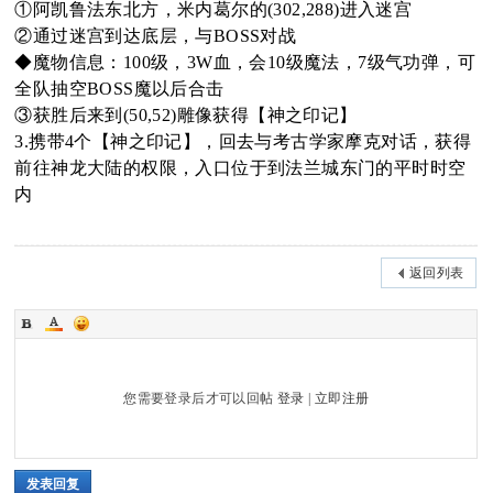
①阿凯鲁法东北方，米内葛尔的(302,288)进入迷宫
②通过迷宫到达底层，与BOSS对战
◆魔物信息：100级，3W血，会10级魔法，7级气功弹，可
全队抽空BOSS魔以后合击
③获胜后来到(50,52)雕像获得【神之印记】
3.携带4个【神之印记】，回去与考古学家摩克对话，获得
前往神龙大陆的权限，入口位于到法兰城东门的平时时空
内
返回列表
您需要登录后才可以回帖
登录
|
立即注册
发表回复