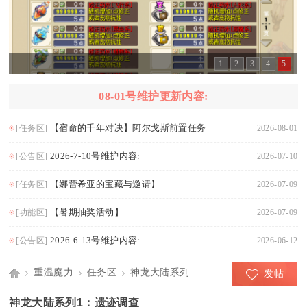
1
2
3
4
5
08-01号维护更新内容:
【宿命的千年对决】阿尔戈斯前置任务
[任务区]
2026-08-01
2026-7-10号维护内容:
[公告区]
2026-07-10
【娜蕾希亚的宝藏与邀请】
[任务区]
2026-07-09
【暑期抽奖活动】
[功能区]
2026-07-09
2026-6-13号维护内容:
[公告区]
2026-06-12
重温魔力
任务区
神龙大陆系列
发帖
Di
›
›
›
神龙大陆系列1：遗迹调查