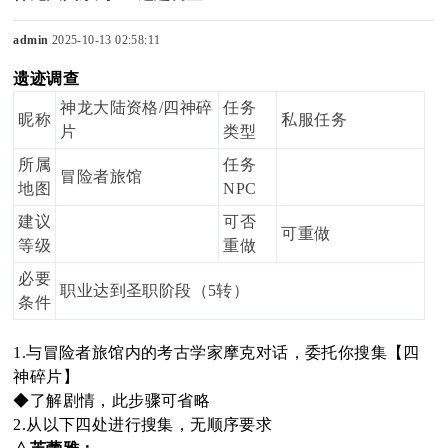
admin
2025-10-13 02:58:11
遗迹调查
sc
神龙大陆资格/四神碎
任务
昵称
私服任务
片
类型
所属
任务
冒险者旅馆
uz
地图
NPC
建议
可否
可重做
等级
重做
必要
!
职业达到圣职阶段（5转）
条件
1.与冒险者旅馆内的考古学家摩克对话，委托你搜集【四
神碎片】
B
◆了解剧情，此步骤可省略
2.从以下四处进行搜集，无顺序要求