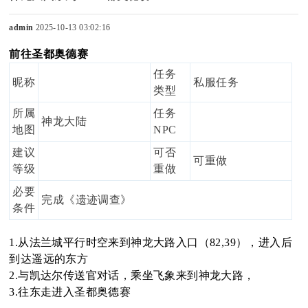
admin
2025-10-13 03:02:16
前往圣都奥德赛
sc
任务
昵称
私服任务
类型
所属
任务
神龙大陆
uz
地图
NPC
建议
可否
可重做
等级
重做
必要
!
完成《遗迹调查》
条件
1.从法兰城平行时空来到神龙大路入口（82,39），进入后
到达遥远的东方
B
2.与凯达尔传送官对话，乘坐飞象来到神龙大路，
3.往东走进入圣都奥德赛