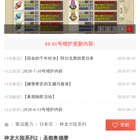
1
2
3
4
5
08-01号维护更新内容:
【宿命的千年对决】阿尔戈斯前置任务
[任务区]
2026-08-01
2026-7-10号维护内容:
[公告区]
2026-07-10
【娜蕾希亚的宝藏与邀请】
[任务区]
2026-07-09
【暑期抽奖活动】
[功能区]
2026-07-09
2026-6-13号维护内容:
[公告区]
2026-06-12
重温魔力
任务区
神龙大陆系列
发帖
Di
›
›
›
神龙大陆系列2：圣都奥德赛