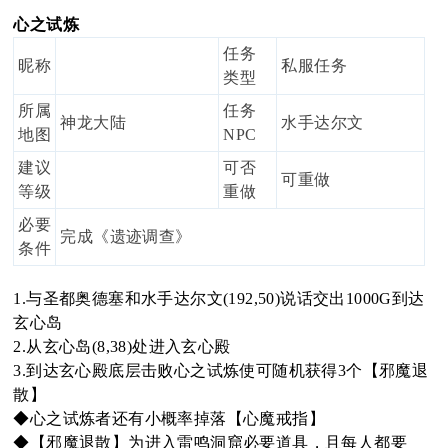
心之试炼
oa
任务
昵称
私服任务
类型
所属
任务
神龙大陆
水手达尔文
地图
NPC
rd
建议
可否
可重做
等级
重做
必要
完成《遗迹调查》
条件
1.与圣都奥德塞和水手达尔文(192,50)说话交出1000G到达
玄心岛
2.从玄心岛(8,38)处进入玄心殿
3.到达玄心殿底层击败心之试炼使可随机获得3个【邪魔退
散】
◆心之试炼者还有小概率掉落【心魔戒指】
◆【邪魔退散】为进入雷鸣洞窟必要道具，且每人都要