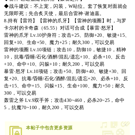
◆战斗建议：不上宠，闪装，W站位。套了恢复对面就会
无限即死；先合炙天使，最后合雷神·谢迪嘉。
8.持有【雷符】【雷神的爪牙】【雷神的项圈】时，与罗
卡尔村的卡奇森（65.55）对话可合成【暴雷·怒牙】
雷神的爪牙 Lv.10护身符；攻击+25、防御+20、敏捷+15、
回复+10、生命+50、魔力+25；耐久300，可以交易
雷神的项圈 Lv.10项链；攻击10，防御10，敏捷10，精神
10，抗毒/昏睡/石化/酒醉/混乱/遗忘+10、必杀+10、反击
+10、命中+10、闪躲+10；耐久200，可以交易
暴雷·怒牙 Lv.10项链；攻击+50、防御+40、敏捷+30、回
复+20、抗毒/昏睡/石化/酒醉/混乱/遗忘+20、必杀+10、反
击+15、命中+15、闪躲+15、生命+100、魔力+50；耐久
300，可以交易
轰雷之斧 Lv.9双手斧；攻击430~460，必杀20~25，命中
5，抗魔70~100，耐久200，可以交易
x
本帖子中包含更多资源