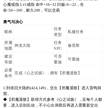
心魔戒指 Lv1戒指 命中+16~32 闪躲-6~-22，生
命-50~-100，耐久200，可以交易
勇气与决心
任务
昵称
私服任务
类型
所属
任务
神龙大陆
修里斯
地图
NPC
建议
可否
可重做
等级
重做
必要
完成《心之试炼》，拥有【邪魔退散】
条件
1.到依旧大陆的(424,149)，交出【邪魔退散】进入雷鸣洞
窟。
◆【邪魔退散】获得方式参考《心之试炼》，且每个人都
要，进入后别乱动，不小心出洞窟后再进入需重新交出