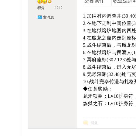
必要条件
职业达到4
积分
1212
!
1.加纳村内调查井(30.4
发消息
2.在地下走到中间位置(3
3.在地狱熔炉地图内四处位置
4.在魔龙之窟内走到座标
B
5.战斗结束后，与魔龙
6.在地狱熔炉与摆渡人(1
7.冥府座标(302.12
8.战斗结束后，进入无
oa
9.无尽深渊(82.48
10.战斗完毕传送与扎
◆任务奖励：
龙牙项圈：Lv10护身符，攻击：
rd
炼狱之石：Lv10护身符，必杀5
回复