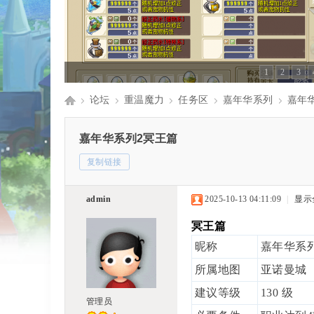
1
2
3
论坛
重温魔力
任务区
嘉年华系列
嘉年
Di
»
›
›
›
›
嘉年华系列2冥王篇
复制链接
sc
admin
2025-10-13 04:11:09
|
显示
冥王篇
昵称
嘉年华系列
uz
所属地图
亚诺曼城
建议等级
130 级
管理员