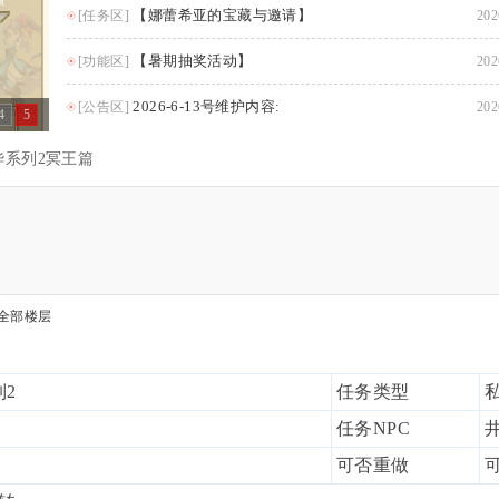
【娜蕾希亚的宝藏与邀请】
[任务区]
202
【暑期抽奖活动】
[功能区]
202
2026-6-13号维护内容:
[公告区]
202
4
5
华系列2冥王篇
全部楼层
2
任务类型
任务NPC
可否重做