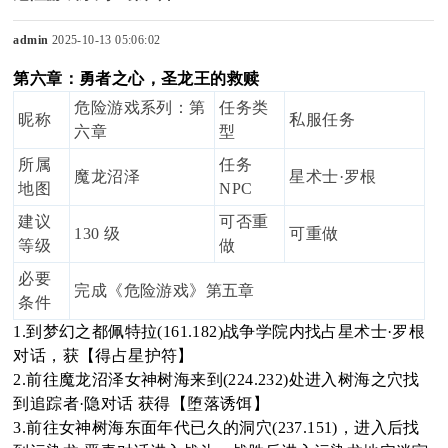
admin
2025-10-13 05:06:02
第六章：勇者之心，圣龙王的救赎
sc
危险游戏系列：第
任务类
昵称
私服任务
六章
型
所属
任务
魔龙沼泽
星术士·罗根
uz
地图
NPC
建议
可否重
130 级
可重做
等级
做
必要
!
完成《危险游戏》第五章
条件
1.到梦幻之都佩特拉(161.182)战争学院内找占星术士·罗根
对话，获【得占星护符】
2.前往魔龙沼泽女神树海来到(224.232)处进入树海之穴找
B
到追踪者·隐对话 获得【堕落诱饵】
3.前往女神树海东面年代已久的洞穴(237.151)，进入后找