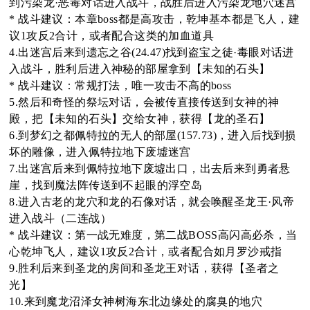
到污染龙·恶毒对话进入战斗，战胜后进入污染龙地穴迷宫
* 战斗建议：本章boss都是高攻击，乾坤基本都是飞人，建
oa
议1攻反2合计，或者配合这类的加血道具
4.出迷宫后来到遗忘之谷(24.47)找到盗宝之徒·毒眼对话进
入战斗，胜利后进入神秘的部屋拿到【未知的石头】
* 战斗建议：常规打法，唯一攻击不高的boss
rd
5.然后和奇怪的祭坛对话，会被传直接传送到女神的神
殿，把【未知的石头】交给女神，获得【龙的圣石】
6.到梦幻之都佩特拉的无人的部屋(157.73)，进入后找到损
坏的雕像，进入佩特拉地下废墟迷宫
7.出迷宫后来到佩特拉地下废墟出口，出去后来到勇者悬
崖，找到魔法阵传送到不起眼的浮空岛
8.进入古老的龙穴和龙的石像对话，就会唤醒圣龙王·风帝
进入战斗（二连战）
* 战斗建议：第一战无难度，第二战BOSS高闪高必杀，当
心乾坤飞人，建议1攻反2合计，或者配合如月罗沙戒指
9.胜利后来到圣龙的房间和圣龙王对话，获得【圣者之
光】
10.来到魔龙沼泽女神树海东北边缘处的腐臭的地穴