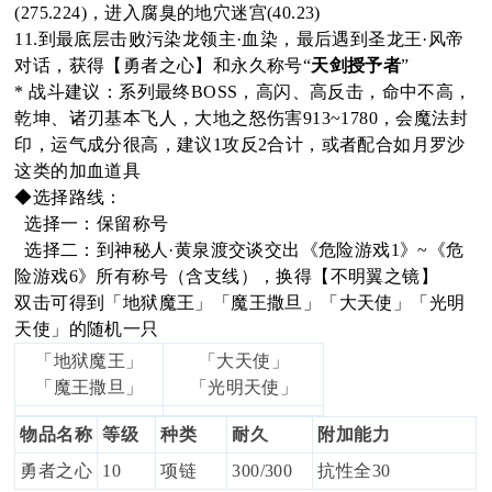
(275.224)，进入腐臭的地穴迷宫(40.23)
11.到最底层击败污染龙领主·血染，最后遇到圣龙王·风帝
对话，获得【勇者之心】和永久称号“
天剑授予者
”
* 战斗建议：系列最终BOSS，高闪、高反击，命中不高，
乾坤、诸刃基本飞人，大地之怒伤害913~1780，会魔法封
印，运气成分很高，建议1攻反2合计，或者配合如月罗沙
这类的加血道具
◆选择路线：
选择一：保留称号
选择二：到神秘人·黄泉渡交谈交出《危险游戏1》~《危
险游戏6》所有称号（含支线），换得【不明翼之镜】
双击可得到「地狱魔王」「魔王撒旦」「大天使」「光明
天使」的随机一只
「地狱魔王」
「大天使」
「魔王撒旦」
「光明天使」
物品名称
等级
种类
耐久
附加能力
勇者之心
10
项链
300/300
抗性全30