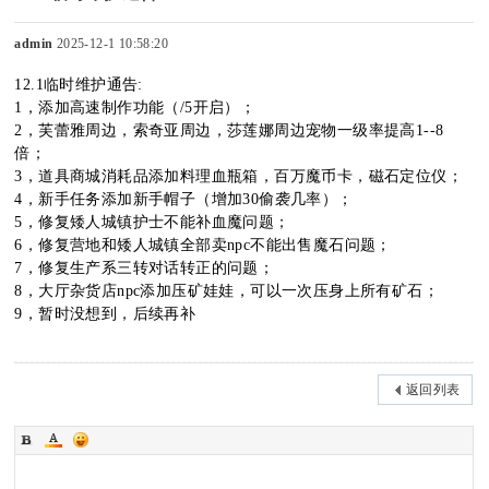
admin
2025-12-1 10:58:20
12.1临时维护通告:
sc
1，添加高速制作功能（/5开启）；
2，芙蕾雅周边，索奇亚周边，莎莲娜周边宠物一级率提高1--8
倍；
3，道具商城消耗品添加料理血瓶箱，百万魔币卡，磁石定位仪；
4，新手任务添加新手帽子（增加30偷袭几率）；
uz
5，修复矮人城镇护士不能补血魔问题；
6，修复营地和矮人城镇全部卖npc不能出售魔石问题；
7，修复生产系三转对话转正的问题；
8，大厅杂货店npc添加压矿娃娃，可以一次压身上所有矿石；
!
9，暂时没想到，后续再补
返回列表
B