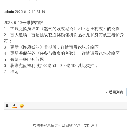
admin
2026-6-12 19:25:40
2026-6-13号维护内容:
sc
1，古钱兑换员增加《煞气的欧兹尼克》和《忍王梅兹》的兑换；
2，百人道场一百层挑战获胜奖励随机饰品水龙护身符或王者护身
符；
3，更新《许愿钱箱》暑期版，详情请看论坛攻略区；
4，更新暑假任务《任务与收集的考验》，详情请看论坛攻略区；
uz
5，修复一些已知问题；
6，暑期充值福利:充100送50，200送100以此类推；
7，待定
!
返回列表
B
您需要登录后才可以回帖
登录
|
立即注册