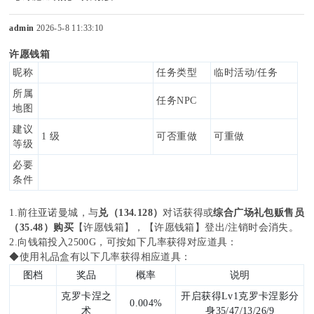
admin
2026-5-8 11:33:10
许愿钱箱
sc
昵称
任务类型
临时活动
/任务
所属
任务
NPC
地图
uz
建议
1 级
可否重做
可重做
等级
必要
条件
!
1.前往亚诺曼城，与
兑（
134.128）
对话获得或
综合广场礼包贩售员
（
35.48）购买
【许愿钱箱】，【许愿钱箱】登出
/注销时会消失。
2.向钱箱投入2500G，可按如下几率获得对应道具：
◆使用礼品盒有以下几率获得相应道具：
B
图档
奖品
概率
说明
克罗卡涅之
开启获得Lv1克罗卡涅影分
0.004%
术
身35/47/13/26/9