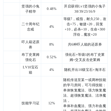
坚强的小兔
开启获得
Lv1
坚强的小兔子
0.48%
oa
子精华
38/39/23/16/9
等级7，戒指，耐久250，攻
二十周年纪
击+75，敏捷+20，回复
4%
念戒
+10，必杀+10，生命+300
rd
浮动，魔攻+20
吓人箱还原
8%
共6种吓人箱的还原券
劵
布丁史莱姆
强化石+等级1的布丁史莱
0.52%
强化石
姆=交叉反击史莱姆
LV10宝石
4%
随机开出10级宝石+海洋石
箱
随机传送至某一或两种技能
的学习房间，可习得技能：
单体恢复魔法、强力恢复魔
法、超强恢复魔法、洁净魔
法，
技能学习证
12%
单体补血魔法、强力补血魔