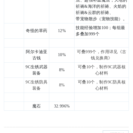
法、超强补血魔法，
大地的
祈祷
&
海洋的祈祷、火焰的
祈祷
&
云群的祈祷、
带宠物散步（宠物技能）。
技能经验增加
100
；每组最
奇怪的草药
12%
多叠加
999
个
阿尔卡迪亚
可叠999个，作用详见《古
10%
古钱
钱兑换商》
9C生锈武器
可叠10个，制作9C武器核
8%
装备
心材料
9C生锈防具
可叠10个，制作9C防具核
8%
装备
心材料
魔石
32.996%