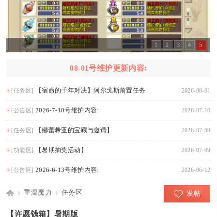
1
2
3
4
5
08-01号维护更新内容:
【宿命的千年对决】阿尔戈斯前置任务
[任务区]
2026-08-01
2026-7-10号维护内容:
[公告区]
2026-07-10
【娜蕾希亚的宝藏与邀请】
[任务区]
2026-07-09
【暑期抽奖活动】
[功能区]
2026-07-09
2026-6-13号维护内容:
[公告区]
2026-06-12
重温魔力
任务区
发帖
Di
›
›
【许愿钱箱】暑期版