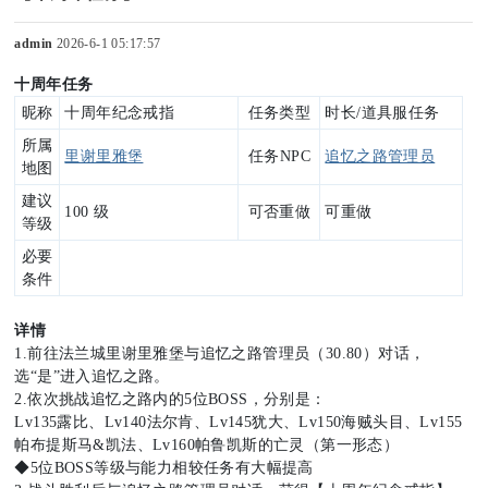
admin
2026-6-1 05:17:57
十周年任务
sc
昵称
十周年纪念戒指
任务类型
时长/道具服任务
所属
里谢里雅堡
任务NPC
追忆之路管理员
地图
uz
建议
100 级
可否重做
可重做
等级
必要
条件
!
详情
1.前往法兰城里谢里雅堡与追忆之路管理员（30.80）对话，
选“是”进入追忆之路。
2.依次挑战追忆之路内的5位BOSS，分别是：
B
Lv135露比、Lv140法尔肯、Lv145犹大、Lv150海贼头目、Lv155
帕布提斯马&凯法、Lv160帕鲁凯斯的亡灵（第一形态）
◆5位BOSS等级与能力相较任务有大幅提高