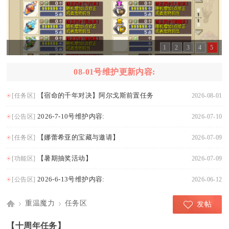
1
2
3
4
5
08-01号维护更新内容:
【宿命的千年对决】阿尔戈斯前置任务
[任务区]
2026-08-01
2026-7-10号维护内容:
[公告区]
2026-07-10
【娜蕾希亚的宝藏与邀请】
[任务区]
2026-07-09
【暑期抽奖活动】
[功能区]
2026-07-09
2026-6-13号维护内容:
[公告区]
2026-06-12
重温魔力
任务区
发帖
Di
›
›
【十周年任务】